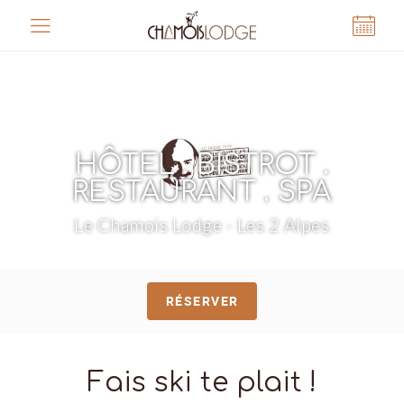
Panneau de gestion des cookies
HÔTEL . BISTROT .
RESTAURANT . SPA
Le Chamois Lodge - Les 2 Alpes
RÉSERVER
Fais ski te plait !