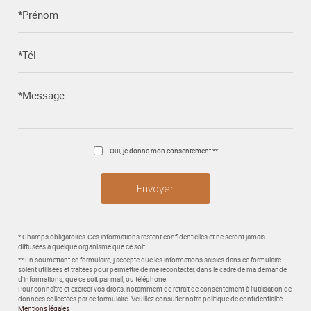
*Prénom
*Tél
*Message
Oui, je donne mon consentement **
* Champs obligatoires.Ces informations restent confidentielles et ne seront jamais
diffusées à quelque organisme que ce soit.
** En soumettant ce formulaire, j'accepte que les informations saisies dans ce formulaire
soient utilisées et traitées pour permettre de me recontacter, dans le cadre de ma demande
d'informations, que ce soit par mail, ou téléphone.
Pour connaître et exercer vos droits, notamment de retrait de consentement à l'utilisation de
données collectées par ce formulaire. Veuillez consulter notre politique de confidentialité.
Mentions légales